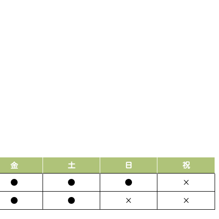
金
土
日
祝
●
●
●
×
●
●
×
×