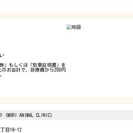
い
券」もしくは「駐車証明書」を
上のお会計で、診療費から200円
。
RI ANIMAL CLINIC）
目19-12