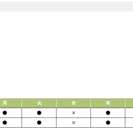
月
火
水
木
●
●
×
●
●
●
×
●