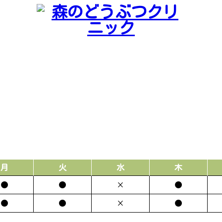
月
火
水
木
●
●
×
●
●
●
×
●