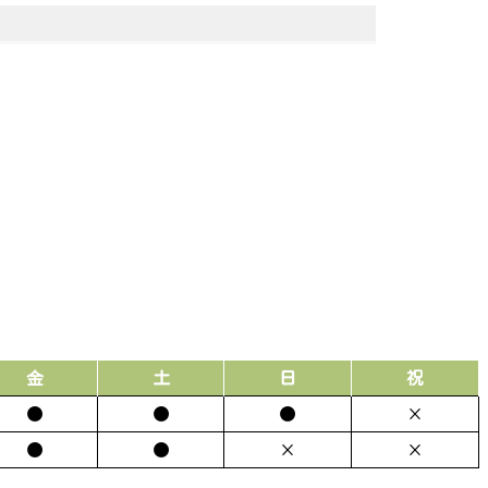
金
土
日
祝
●
●
●
×
●
●
×
×