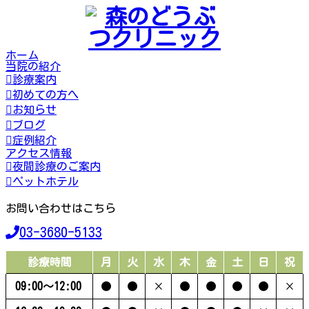
ホーム
当院の紹介
診療案内
初めての方へ
お知らせ
ブログ
症例紹介
アクセス情報
夜間診療のご案内
ペットホテル
お問い合わせはこちら
03-3680-5133
診療時間
月
火
水
木
金
土
日
祝
09:00〜12:00
●
●
×
●
●
●
●
×