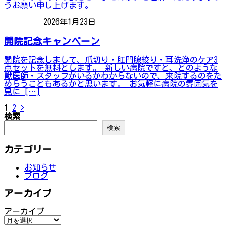
うお願い申し上げます。
2026年1月23日
お知らせ
開院記念キャンペーン
開院を記念しまして、爪切り・肛門腺絞り・耳洗浄のケア3
点セットを無料とします。 新しい病院ですと、どのような
獣医師・スタッフがいるかわからないので、来院するのをた
めらうこともあるかと思います。 お気軽に病院の雰囲気を
見に […]
投
次
1
2
>
検索
稿
検索
の
ペ
カテゴリー
ー
お知らせ
ジ
ブログ
送
り
アーカイブ
アーカイブ