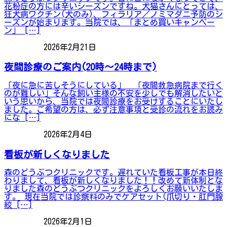
花粉症の方には辛いシーズンですね。犬猫さんにとっては、
狂犬病ワクチン(犬のみ)、フィラリア／ノミマダニ予防のシ
ーズンが始まります。当院では、「まとめ買いキャンペー
ン」 […]
2026年2月21日
お知らせ
夜間診療のご案内(20時～24時まで)
「夜に急に苦しそうにしている」 「夜間救急病院まで行く
のが難しい」そんな飼い主様の不安を少しでも解消したいと
いう思いから、当院では夜間診療をお受けすることにいたし
ました。ご希望の方は、必ず注意事項と受診の流れをお読み
にな […]
2026年2月4日
お知らせ
看板が新しくなりました
森のどうぶつクリニックです。遅れていた看板工事が本日終
わりまして、看板が新しくなりました！！改めて新体制とな
りました森のどうぶつクリニックをよろしくお願いいたしま
す。 現在当院では診察料のみでケアセット(爪切り・肛門腺
絞 […]
2026年2月1日
お知らせ