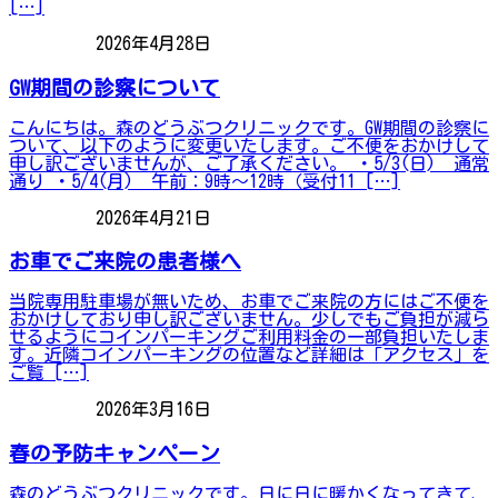
[…]
2026年4月28日
お知らせ
GW期間の診察について
こんにちは。森のどうぶつクリニックです。GW期間の診察に
ついて、以下のように変更いたします。ご不便をおかけして
申し訳ございませんが、ご了承ください。 ・5/3(日) 通常
通り ・5/4(月) 午前：9時～12時（受付11 […]
2026年4月21日
お知らせ
お車でご来院の患者様へ
当院専用駐車場が無いため、お車でご来院の方にはご不便を
おかけしており申し訳ございません。少しでもご負担が減ら
せるようにコインパーキングご利用料金の一部負担いたしま
す。近隣コインパーキングの位置など詳細は「アクセス」を
ご覧 […]
2026年3月16日
お知らせ
春の予防キャンペーン
森のどうぶつクリニックです。日に日に暖かくなってきて、