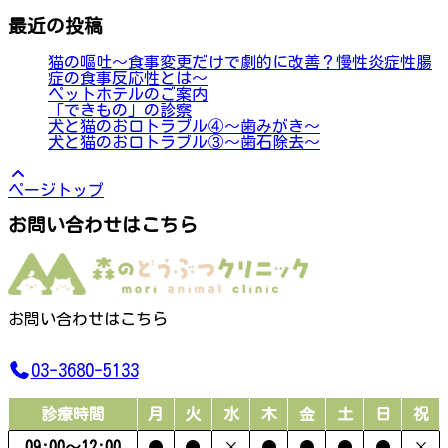
最近の投稿
猫の嘔吐～食事変更だけで劇的に改善？慢性炎症性腸
症の食事反応性とは～
ペットホテルのご案内
「できもの」の診察
犬と猫のお口トラブル④～歯みがき～
犬と猫のお口トラブル③～歯石除去～
ページトップ
お問い合わせはこちら
お問い合わせはこちら
03-3680-5133
診療時間
月
火
水
木
金
土
日
祝
09:00〜12:00
●
●
×
●
●
●
●
×