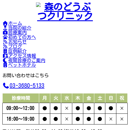
ホーム
当院の紹介
診療案内
初めての方へ
お知らせ
ブログ
症例紹介
アクセス情報
夜間診療のご案内
ペットホテル
お問い合わせはこちら
03-3680-5133
診療時間
月
火
水
木
金
土
日
祝
09:00〜12:00
●
●
×
●
●
●
●
×
16:00〜19:00
●
●
×
●
●
●
×
×