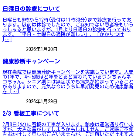
日曜日の診療について
日曜日も9時から12時(受付は11時30分)まで診療を行ってお
ります。以前は休診でしたので、ご存知でない患者様もいら
っしゃると思いますが、1月より日曜日の診療も行っており
ます。「平日・土曜日の通院が難しい」、「かかりつけ
[…]
2026年1月30日
お知らせ
健康診断キャンペーン
現在当院では健康診断キャンペーンを実施しています。人間
の1年で、4～5歳ほど年をとると言われているワンちゃんネ
コちゃん。シニア期には無症状でも病気が始まっていること
がありますので、元気な今のうちに早期発見のため健康診断
を […]
2026年1月29日
お知らせ
2/3 看板工事について
2月3日(火)に看板の工事が入ります。診療は通常通り行いま
すが、大きな音がしてしまうかもしれません。ご迷惑ご不便
をおかけして申し訳ございませんが、ご理解いただけますよ