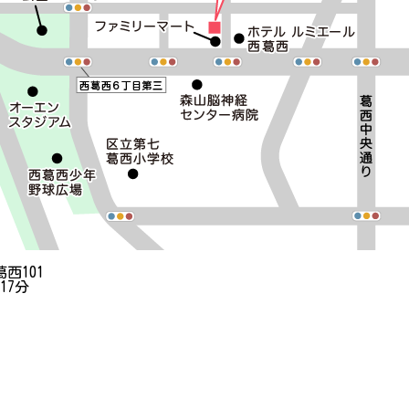
西101
17分