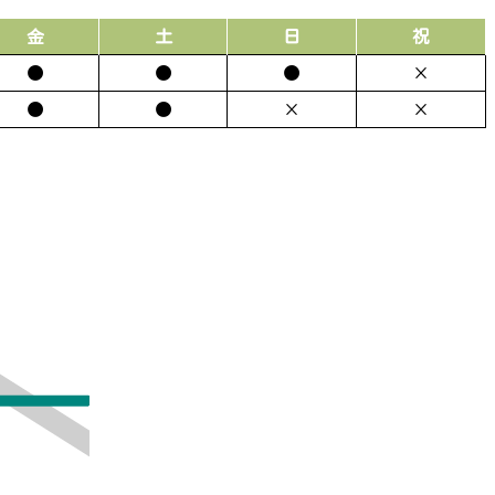
金
土
日
祝
●
●
●
×
●
●
×
×