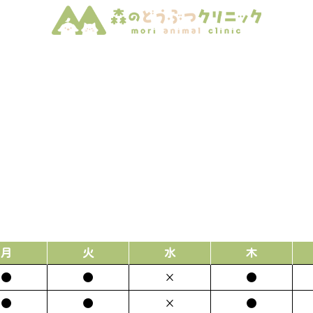
月
火
水
木
●
●
×
●
●
●
×
●