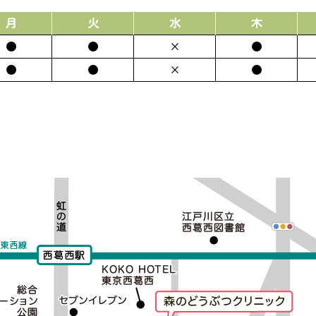
月
火
水
木
●
●
×
●
●
●
×
●