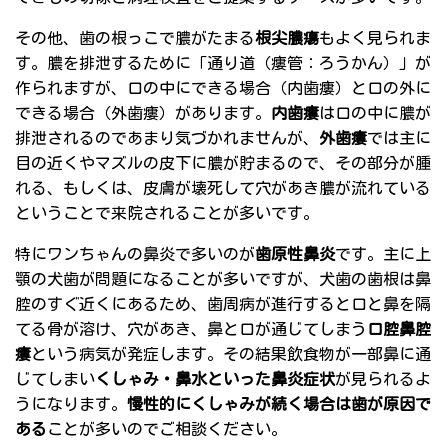
その他、歯の根っこで膿がたまる
根尖膿瘍
もよく見られま
す。膿を排泄するために「通り道（瘻管：ろうかん）」が
作られますが、口の中にできる場合（内歯瘻）と口の外に
できる場合（外歯瘻）があります。
内歯瘻
は口の中に膿が
排泄されるのであまり気づかれませんが、
外歯瘻
では主に
目の近くやマズルの皮下に膿が貯まるので、その部分が腫
れる、もしくは、皮膚が壊死して穴があき膿が流れている
ということで来院されることが多いです。
特にワンちゃんの鼻炎で多いのが
歯原性鼻炎
です。主に上
顎の犬歯が問題になることが多いですが、犬歯の歯根は鼻
腔のすぐ近くにあるため、歯周病が進行すると口と鼻を隔
てる骨が溶け、穴があき、鼻と口が通じてしまう
口腔鼻腔
瘻
という病気が発症します。その結果飲食物が一部鼻に通
じてしまい
くしゃみ・鼻水といった鼻炎症状
が見られるよ
うになります。
慢性的にくしゃみが続く場合は歯が原因で
ある
ことが多いのでご相談ください。