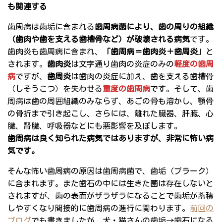
も関連する
歯周病は歯垢に含まれる
歯周病菌により、歯の周りの組織
（歯肉や歯を支える歯槽骨など）が破壊される病気
です。
歯肉炎も歯周病に含まれ、
「歯周病＝歯肉炎＋歯周炎
」と
されます。
歯肉炎
は文字通り歯肉の炎症のみの
軽度の歯周
病
ですが、
歯周炎
は歯肉の炎症に加え、歯を支える歯槽骨
（しそうこつ）を失わせる
重度の歯周病
です。そして、歯
周病は歯の周囲組織のみならず、あごの骨も溶かし、顎骨
の骨折まで引き起こし、さらには、離れた臓器、肝臓、心
臓、腎臓、呼吸器などにも悪影響を及ぼします。
歯周病は良く知られた病気ではありますが、非常に怖い病
気です。
そんな怖い歯周病の原因は歯周病菌で、歯垢（プラーク）
に含まれます。また歯石の中には生きた菌は存在しないと
されますが、歯の表面がザラザラになることで歯垢が蓄積
しやすくなり間接的に歯周病の進行に関わります。
前回の
ブログ
でも書きましたが、犬・猫さんの歯垢→歯石になる